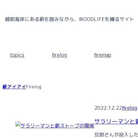
内
容
越前海岸にある薪を囲みながら、WOODLIFEを綴るサイト
を
ス
キ
ッ
topics
firelog
firemap
プ
薪アイアイ
Firelog
2022.12.22
firelog
サラリーマンと
旦那さんが投入した