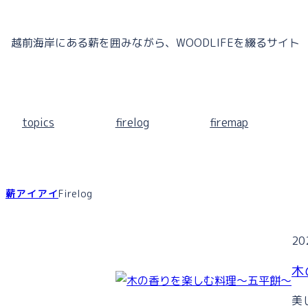
内
容
越前海岸にある薪を囲みながら、WOODLIFEを綴るサイト
を
ス
キ
ッ
topics
firelog
firemap
プ
薪アイアイ
Firelog
20
木
美